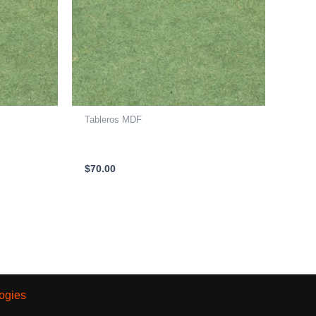
Tableros MDF
850 X
LAMINA MDF RH 2750 X 1850 X
15mm
$
70.00
ogies