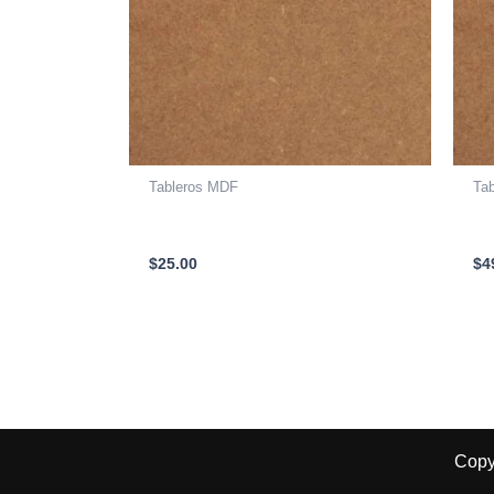
Tableros MDF
Ta
LAMINA MDF ESTANDAR CRUDO
LA
2440 X 1220 X 9mm
24
$
25.00
$
4
Copy