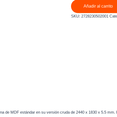
ESTANDAR
Añadir al carrito
CRUDO
2440
SKU:
2728230502001
Cate
X
1830
X
5.5mm
cantidad
na de MDF estándar en su versión cruda de 2440 x 1830 x 5.5 mm. Es