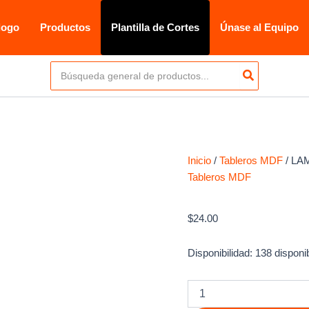
logo
Productos
Plantilla de Cortes
Únase al Equipo
Buscar
por:
Inicio
/
Tableros MDF
/ LA
Tableros MDF
LAMINA MDF ESTA
$
24.00
Disponibilidad:
138 disponi
LAMINA
MDF