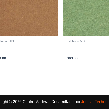
bleros MDF
Tableros MDF
MINA MDF ESTANDAR CRUDO
LAMINA MDF RH 2750 X 1
40 X 1830 X 12mm
18mm
9.00
$
69.99
right © 2026 Centro Madera | Desarrollado por
Jootser Technol