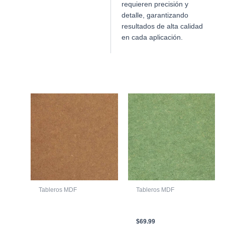
requieren precisión y
detalle, garantizando
resultados de alta calidad
en cada aplicación.
Productos relacionados
Tableros MDF
Tableros MDF
LAMINA MDF
LAMINA MDF RH 2750
ESTANDAR CRUDO
X 1850 X 18mm
2440 X 1830 X 3mm
$
69.99