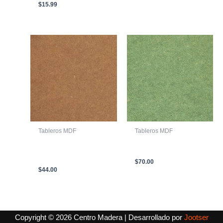
$
15.99
Tableros MDF
Tableros MDF
LAMINA MDF
LAMINA MDF RH 2750
ESTANDAR CRUDO
X 1850 X 15mm
2440 X 1830 X 9mm
$
70.00
$
44.00
Copyright © 2026 Centro Madera | Desarrollado por
Jootser