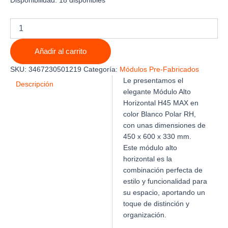
Disponibilidad:
18 disponibles
MODULO
ALTO
HORIZONTAL
Añadir al carrito
H45
MAX
SKU:
3467230501219
Categoría:
Módulos Pre-Fabricados
450
Le presentamos el
X
Descripción
elegante Módulo Alto
600
Horizontal H45 MAX en
X
330mm
color Blanco Polar RH,
BLANCO
con unas dimensiones de
POLAR
450 x 600 x 330 mm.
RH
Este módulo alto
cantidad
horizontal es la
combinación perfecta de
estilo y funcionalidad para
su espacio, aportando un
toque de distinción y
organización.