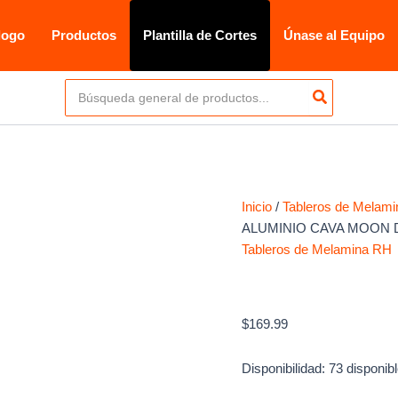
logo
Productos
Plantilla de Cortes
Únase al Equipo
Buscar
por:
Inicio
/
Tableros de Melam
ALUMINIO CAVA MOON D
Tableros de Melamina RH
MELAMINA FIMAP
CAVA MOON DUO G
$
169.99
Disponibilidad:
73 disponib