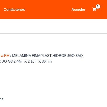
Contáctenos
Acceder
ina RH
/ MELAMINA FIMAPLAST HIDROFUGO 8AQ
UO G3 2.44m X 2.10m X 36mm
LAST HIDROFUGO 8AQ ALUMINIO
3 2.44m X 2.10m X 36mm
les