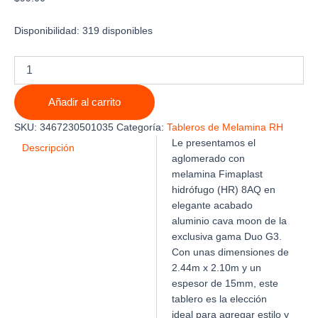
Disponibilidad:
319 disponibles
MELAMINA
FIMAPLAST
HIDROFUGO
Añadir al carrito
8AQ
ALUMINIO
SKU:
3467230501035
Categoría:
Tableros de Melamina RH
CAVA
Le presentamos el
MOON
Descripción
aglomerado con
DUO
melamina Fimaplast
G3
2.44m
hidrófugo (HR) 8AQ en
X
elegante acabado
2.10m
aluminio cava moon de la
X
exclusiva gama Duo G3.
15mm
Con unas dimensiones de
cantidad
2.44m x 2.10m y un
espesor de 15mm, este
tablero es la elección
ideal para agregar estilo y