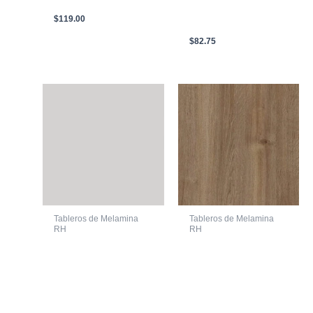
18mm
PORO ARENADO
GAMA DUO 2.44m X
$
119.00
2.10m X 15mm
$
82.75
Tableros de Melamina
Tableros de Melamina
RH
RH
MELAMINA
MELAMINA
FIMAPLAST
FIMAPLAST
HIDROFUGO 34W
HIDROFUGO 274B
GRIS CALCIO SOFT III
ROBLE ROMANCE
DUO G3 2.44m X
ATLAS DUO G3 2.44m
2.10m X 15mm
X 2.10m X 15mm