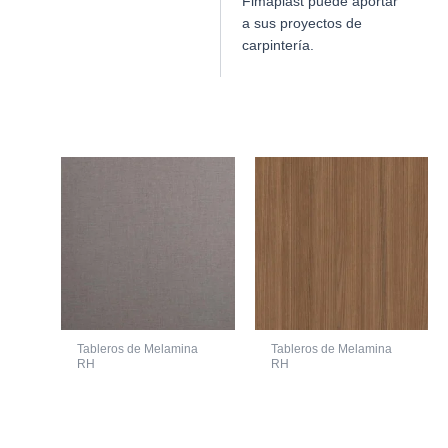
Fimaplast puede aportar
a sus proyectos de
carpintería.
Productos relacionados
Tableros de Melamina
Tableros de Melamina
RH
RH
LAMINA DE
MELAMINA
AGLOMERADO CON
FIMAPLAST
MELAMINA RH SEDA
HIDROFUGO 07R
NOTTE 2150 X 2440 X
OLMO ONTARIO