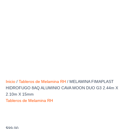
Inicio
/
Tableros de Melamina RH
/ MELAMINA FIMAPLAST
HIDROFUGO 8AQ ALUMINIO CAVA MOON DUO G3 2.44m X
2.10m X 15mm
Tableros de Melamina RH
MELAMINA FIMAPLAST HIDROFUGO 8AQ
ALUMINIO CAVA MOON DUO G3 2.44m X 2.10m
X 15mm
$
99.00