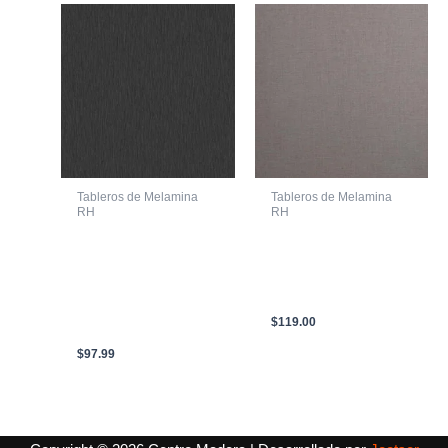
Tableros de Melamina
Tableros de Melamina
RH
RH
MELAMINA
LAMINA DE
FIMAPLAST
AGLOMERADO CON
HIDROFUGO 253B
MELAMINA RH SEDA
TITANIO TAMBO
NOTTE 2150 X 2440 X
MOON SOFT III DUO
18mm
G3 2.44m X 2.10m X
$
119.00
18mm
$
97.99