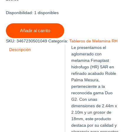
Disponibilidad:
1 disponibles
MELAMINA
Añadir al carrito
FIMAPLAST
HIDROFUGO
SKU:
3467230501049
Categoría:
Tableros de Melamina RH
5AR
Le presentamos el
ROBLE
Descripción
aglomerado con
PALMA
melamina Fimaplast
MESURA
DUO
hidrofugo (HR) 5AR en
G2
refinado acabado Roble
2.44m
Palma Mesura,
X
perteneciente a la
2.10m
reconocida gama Duo
X
G2. Con unas
18mm
dimensiones de 2.44m x
cantidad
2.10m y un grosor de
18mm, este producto
destaca por su calidad y
elegancia para proyectos