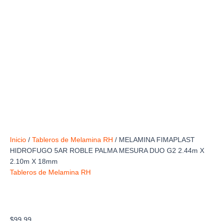
Inicio
/
Tableros de Melamina RH
/ MELAMINA FIMAPLAST
HIDROFUGO 5AR ROBLE PALMA MESURA DUO G2 2.44m X
2.10m X 18mm
Tableros de Melamina RH
MELAMINA FIMAPLAST HIDROFUGO 5AR
ROBLE PALMA MESURA DUO G2 2.44m X
2.10m X 18mm
$
99.99