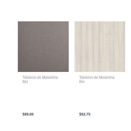
Productos relacionados
Tableros de Melamina
Tableros de Melamina
RH
RH
LAMINA DE
LAMINA DE
AGLOMERADO CON
AGLOMERADO CON
MELAMINA RH SEDA
MELAMINA RH TEKA
NOTTE 2150 X 2440 X
ARTICO 2150 X 2440 X
15mm
15mm
$
89.00
$
92.75