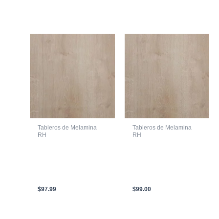
Productos relacionados
Tableros de Melamina
Tableros de Melamina
RH
RH
LAMINA DE
LAMINA DE
AGLOMERADO CON
AGLOMERADO CON
MELAMINA RH
MELAMINA RH
ROBLE RUSTICO 2150
ROBLE RUSTICO 2150
X 2440 X 18mm
X 2440 X 15mm
$
97.99
$
99.00