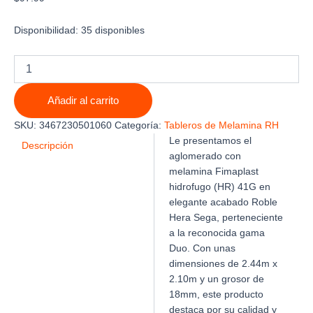
Disponibilidad:
35 disponibles
MELAMINA
FIMAPLAST
HIDROFUGO
Añadir al carrito
41G
ROBLE
SKU:
3467230501060
Categoría:
Tableros de Melamina RH
HERA
Le presentamos el
SEGA
Descripción
aglomerado con
GAMA
melamina Fimaplast
DUO
2.44m
hidrofugo (HR) 41G en
X
elegante acabado Roble
2.10m
Hera Sega, perteneciente
X
a la reconocida gama
18mm
Duo. Con unas
cantidad
dimensiones de 2.44m x
2.10m y un grosor de
18mm, este producto
destaca por su calidad y