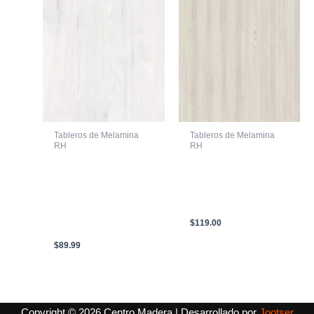
Tableros de Melamina
Tableros de Melamina
RH
RH
MELAMINA
LAMINA DE
FIMAPLAST
AGLOMERADO CON
HIDROFUGO 3AT
MELAMINA RH TEKA
BOHEMIAN BLANCO
ARTICO M 2150 X
BOREAL DUO G2
2440 X 18mm
2.44m X 2.10m X
$
119.00
18mm
$
89.99
Copyright © 2026 Centro Madera | Desarrollado por
Jootser