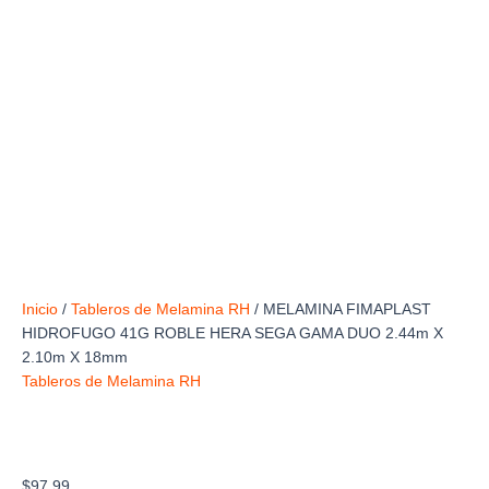
Inicio
/
Tableros de Melamina RH
/ MELAMINA FIMAPLAST
HIDROFUGO 41G ROBLE HERA SEGA GAMA DUO 2.44m X
2.10m X 18mm
Tableros de Melamina RH
MELAMINA FIMAPLAST HIDROFUGO 41G
ROBLE HERA SEGA GAMA DUO 2.44m X 2.10m
X 18mm
$
97.99