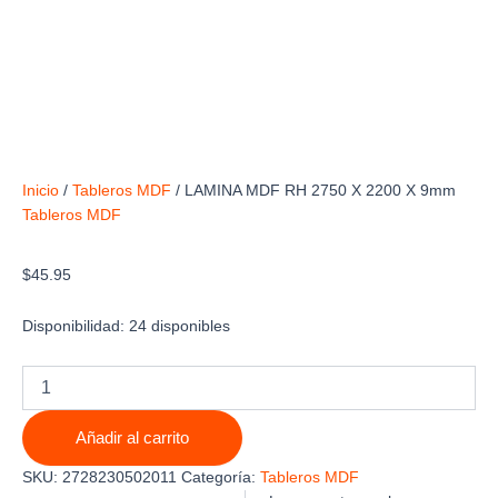
Inicio
/
Tableros MDF
/ LAMINA MDF RH 2750 X 2200 X 9mm
Tableros MDF
LAMINA MDF RH 2750 X 2200 X 9mm
$
45.95
Disponibilidad:
24 disponibles
LAMINA
MDF
RH
Añadir al carrito
2750
X
SKU:
2728230502011
Categoría:
Tableros MDF
2200