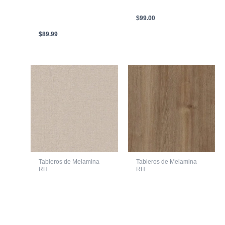
MOON SOFT III DUO
X 2440 X 15mm
G3 2.44m X 2.10m X
$
99.00
15mm
$
89.99
Tableros de Melamina
Tableros de Melamina
RH
RH
MELAMINA
MELAMINA
FIMAPLAST
FIMAPLAST
HIDROFUGO 247B
HIDROFUGO 274B
CANVAS CRUDO ARI
ROBLE ROMANCE
GAMA DUO 2.44m X
ATLAS DUO G3 2.44m
2.10m X 15mm
X 2.10m X 18mm