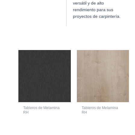
versátil y de alto
rendimiento para sus
proyectos de carpintería.
Productos relacionados
Tableros de Melamina
Tableros de Melamina
RH
RH
MELAMINA
LAMINA DE
FIMAPLAST
AGLOMERADO CON
HIDROFUGO 253B
MELAMINA RH
TITANIO TAMBO
ROBLE RUSTICO 2150