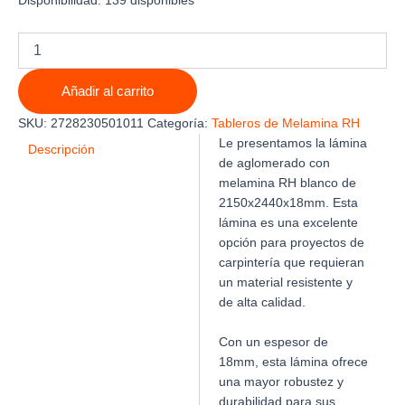
Disponibilidad:
139 disponibles
LAMINA
DE
AGLOMERADO
Añadir al carrito
CON
MELAMINA
SKU:
2728230501011
Categoría:
Tableros de Melamina RH
RH
Le presentamos la lámina
BLANCO
Descripción
de aglomerado con
2150
melamina RH blanco de
X
2440
2150x2440x18mm. Esta
X
lámina es una excelente
18mm
opción para proyectos de
cantidad
carpintería que requieran
un material resistente y
de alta calidad.
Con un espesor de
18mm, esta lámina ofrece
una mayor robustez y
durabilidad para sus