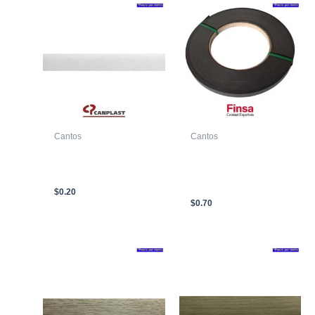
Cantos
Cantos
CANTO T/C CP 02231-
CANTO ABS 253B
3 19 X 0.45mm
TITANIO TAMBO
BLANCO
MOON SOFT III DUO
G3 23mm X 0.8mm
$
0.20
$
0.70