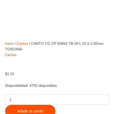
Inicio
/
Cantos
/ CANTO T/C CP 59454 TB-SF1 19 X 2.00mm
TOSCANA
Cantos
CANTO T/C CP 59454 TB-SF1 19 X 2.00mm
TOSCANA
$
1.15
Disponibilidad:
4792 disponibles
CANTO
T/C
CP
Añadir al carrito
59454