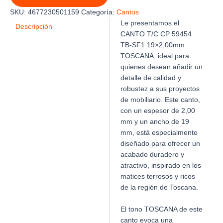
TB-
SKU:
4677230501159
Categoría:
Cantos
SF1
Le presentamos el
19
Descripción
CANTO T/C CP 59454
X
TB-SF1 19×2,00mm
2.00mm
TOSCANA
TOSCANA, ideal para
cantidad
quienes desean añadir un
detalle de calidad y
robustez a sus proyectos
de mobiliario. Este canto,
con un espesor de 2,00
mm y un ancho de 19
mm, está especialmente
diseñado para ofrecer un
acabado duradero y
atractivo, inspirado en los
matices terrosos y ricos
de la región de Toscana.
El tono TOSCANA de este
canto evoca una