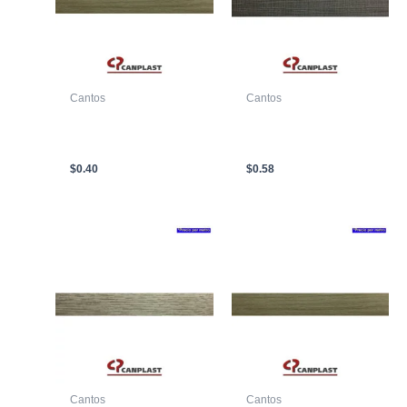
Cantos
Cantos
CANTO T/C CP 59900
CANTO T/C CP 59633
TB-4 19 X 0.45mm
TB-HIL 22 X 0.45mm
ROBLE RUSTIC
SEDA NOTTE
$
0.40
$
0.58
Cantos
Cantos