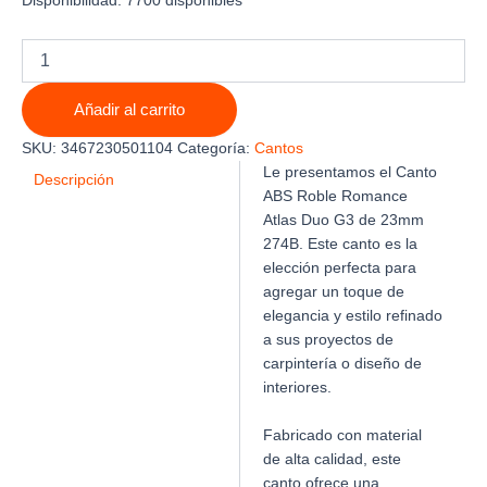
Disponibilidad:
7700 disponibles
CANTO
ABS
ROBLE
Añadir al carrito
ROMANCE
ATLAS
SKU:
3467230501104
Categoría:
Cantos
DUO
Le presentamos el Canto
G3
Descripción
ABS Roble Romance
23mm
Atlas Duo G3 de 23mm
X
0.8mm
274B. Este canto es la
274B
elección perfecta para
cantidad
agregar un toque de
elegancia y estilo refinado
a sus proyectos de
carpintería o diseño de
interiores.
Fabricado con material
de alta calidad, este
canto ofrece una