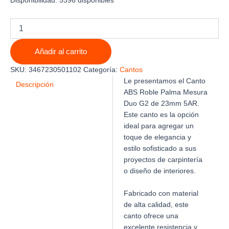
Disponibilidad:
5396 disponibles
CANTO
ABS
ROBLE
Añadir al carrito
PALMA
MESURA
SKU:
3467230501102
Categoría:
Cantos
DUO
Le presentamos el Canto
G2
Descripción
ABS Roble Palma Mesura
23mm
Duo G2 de 23mm 5AR.
X
0.8mm
Este canto es la opción
5AR
ideal para agregar un
cantidad
toque de elegancia y
estilo sofisticado a sus
proyectos de carpintería
o diseño de interiores.
Fabricado con material
de alta calidad, este
canto ofrece una
excelente resistencia y