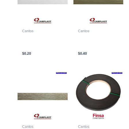
Cantos
Cantos
CANTO T/C CP 02231-
CANTO T/C CP 59900
3 19 X 0.45mm
TB-4 19 X 0.45mm
BLANCO
ROBLE RUSTIC
$
0.20
$
0.40
Cantos
Cantos