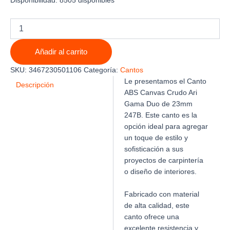
Disponibilidad:
8505 disponibles
CANTO
ABS
CANVAS
Añadir al carrito
CRUDO
ARI
SKU:
3467230501106
Categoría:
Cantos
GAMA
Le presentamos el Canto
DUO
Descripción
ABS Canvas Crudo Ari
23mm
Gama Duo de 23mm
X
0.8mm
247B. Este canto es la
247B
opción ideal para agregar
cantidad
un toque de estilo y
sofisticación a sus
proyectos de carpintería
o diseño de interiores.
Fabricado con material
de alta calidad, este
canto ofrece una
excelente resistencia y