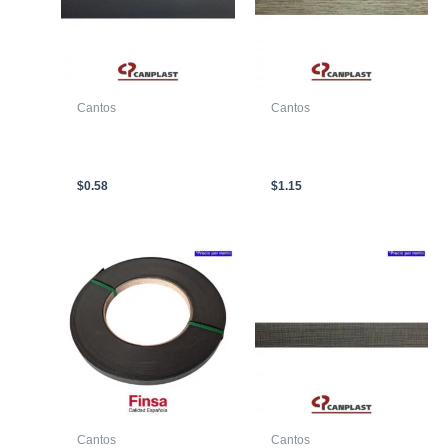
Cantos
Cantos
CANTO T/C CP 04008-
CANTO T/C CP 59454
3 22 X 0.45mm
TB-SF1 19 X 2.00mm
GRAFITO
TOSCANA
$
0.58
$
1.15
Cantos
Cantos